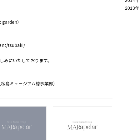
2014
年
2013
年
garden）
nt/tsubaki/
しみにいたしております。
PO法人桜島ミュージアム椿事業部）