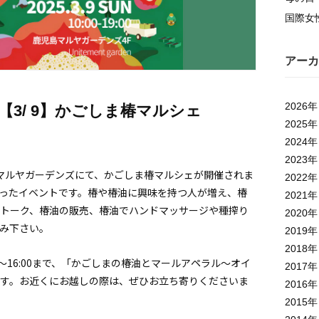
国際女
アーカ
2026
年
3/ 9】かごしま椿マルシェ
2025
年
2024
年
2023
年
、鹿児島マルヤガーデンズにて、かごしま椿マルシェが開催されま
2022
年
ったイベントです。椿や椿油に興味を持つ人が増え、椿
2021
年
トーク、椿油の販売、椿油でハンドマッサージや種搾り
2020
年
み下さい。
2019
年
2018
年
0〜16:00まで、「かごしまの椿油とマールアペラル〜オイ
2017
年
す。お近くにお越しの際は、ぜひお立ち寄りくださいま
2016
年
2015
年