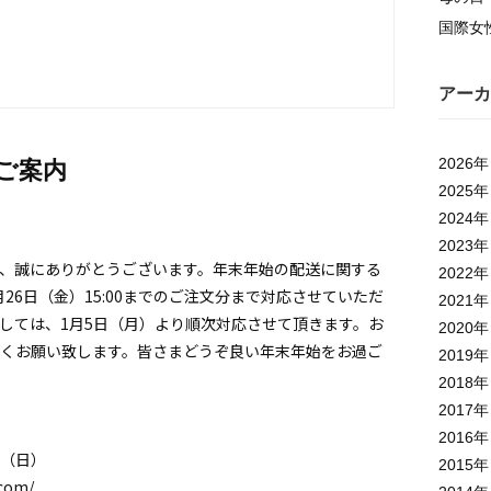
国際女
アーカ
2026
年
ご案内
2025
年
2024
年
2023
年
、誠にありがとうございます。年末年始の配送に関する
2022
年
月26日（金）15:00までのご注文分まで対応させていただ
2021
年
しては、1月5日（月）より順次対応させて頂きます。お
2020
年
くお願い致します。皆さまどうぞ良い年末年始をお過ご
2019
年
2018
年
2017
年
2016
年
日（日）
2015
年
.com/