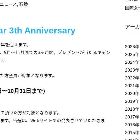
ニュース
,
石鹸
国際女
アーカ
r 3th Anniversary
3周年を迎えます。
2026
年
、9月〜11月までの3ヶ月間、プレゼントが当たるキャン
2025
年
す。
2024
年
2023
年
た方全員が対象となります。
2022
年
2021
年
〜10月31日まで）
2020
年
2019
年
2018
年
書いて頂いた方が対象となります。
2017
年
ます。当選は、Webサイトでの発表させていただきま
2016
年
2015
年