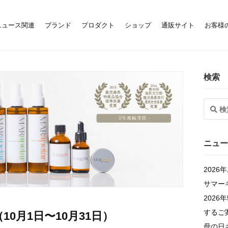
ニュース関連
ブランド
プロダクト
ショップ
通販サイト
お客様
検索
ニュー
202
サマー
202
するご
0月1日〜10月31日）
母の日