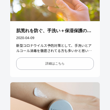
肌荒れを防ぐ、手洗い＋保湿保護のす
すめ
2020-04-09
新型コロナウイルス予防対策として、手洗いとア
ルコール消毒を徹底されてる方も多いかと思いま
す。手洗い、アルコール消毒は私たちができる有
効な手段です。しかし、手荒れ…
詳細はこちら