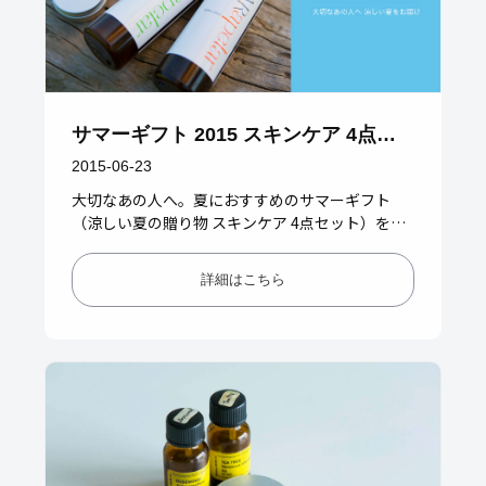
サマーギフト 2015 スキンケア 4点セ
ット
2015-06-23
大切なあの人へ。夏におすすめのサマーギフト
（涼しい夏の贈り物 スキンケア 4点セット）をご
用意いたしました。 【Web限定】無農薬栽培の植
物を、ミネラルたっぷり…
詳細はこちら