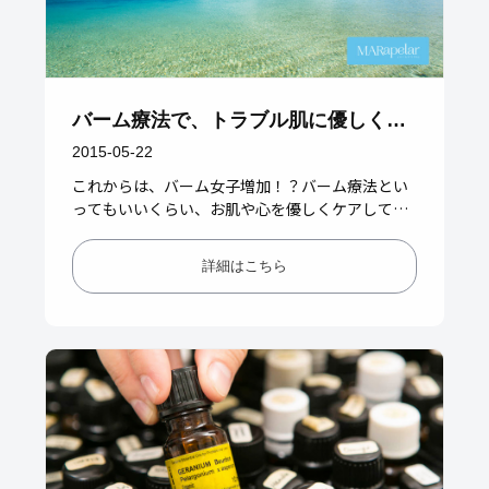
バーム療法で、トラブル肌に優しく働
きかける
2015-05-22
これからは、バーム女子増加！？バーム療法とい
ってもいいくらい、お肌や心を優しくケアしてく
れるバーム。マールアペラルに、乳液がない理
由、なぜバームはトラブルに働く…
詳細はこちら