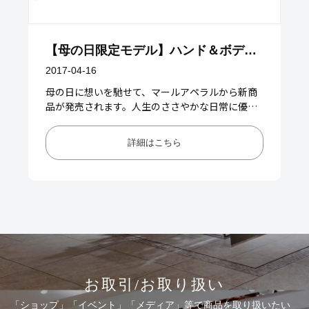
【母の日限定モデル】ハンド＆ボディ
ウォッシュ新発売
2017-04-16
母の日に想いを馳せて、マールアペラルから新商
品が発売されます。人生のささやかな日常に優し
く寄り添いたい。そんな思いで生まれました。思
わず深呼吸したくなるグリーン…
詳細はこちら
お取引/お取り扱い
「ショップ」「イベント」「メディア」等で商品を取り扱いたい